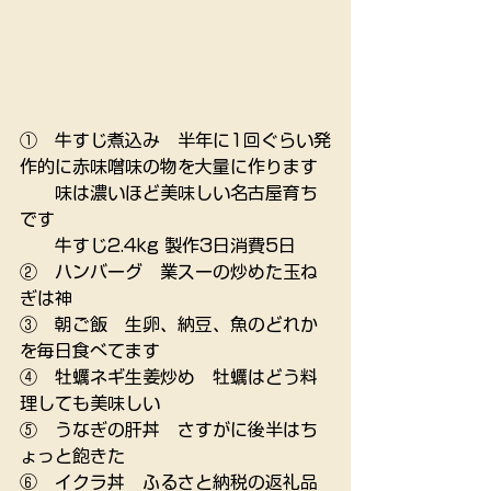
①　牛すじ煮込み　半年に1回ぐらい発
作的に赤味噌味の物を大量に作ります
　　味は濃いほど美味しい名古屋育ち
です
　　牛すじ2.4kg 製作3日消費5日
②　ハンバーグ　業スーの炒めた玉ね
ぎは神
③　朝ご飯　生卵、納豆、魚のどれか
を毎日食べてます
④　牡蠣ネギ生姜炒め　牡蠣はどう料
理しても美味しい
⑤　うなぎの肝丼　さすがに後半はち
ょっと飽きた
⑥　イクラ丼　ふるさと納税の返礼品