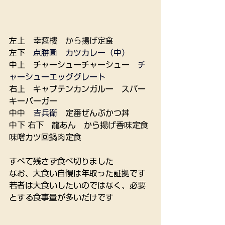
左上　
幸醤樓　から揚げ定食　
左下　
点勝園
　カツカレー（中）
中上　チャーシューチャーシュー　
チ
ャーシューエッググレート
右上　キャプテンカンガルー　スパー
キーバーガー
中中　
吉兵衛
定番ぜんぶかつ丼
中下 右下　龍あん　から揚げ香味定食 
味噌カツ回鍋肉定食 
すべて残さず食べ切りました
なお、大食い自慢は年取った証拠です
若者は大食いしたいのではなく、必要
とする食事量が多いだけです